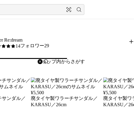
ier Re:dream
フォロワー29
14
削除
検索
検索キーワードを入力
¥
5,500
¥
5,500
チサンダル／
廃タイヤ製ワラーチサンダル／
廃タイヤ製ワ
KARASU／26cm
KARASU／26