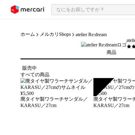
ンツにスキップ
ホーム
メルカリShops
atelier Re:dream
atel
5
/5
商品
販売中
すべての商品
SOLD
¥
5,500
¥
5,500
廃タイヤ製ワラーチサンダル／
廃タイヤ製ワラー
KARASU／27cm
KARASU／27cm