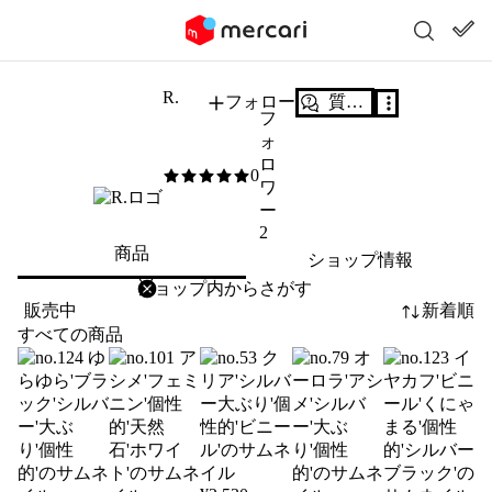
R.
フォロー
質問する
フ
ォ
ロ
0
0
/5
ワ
ー
2
商品
ショップ情報
削除
検索
検索キーワードを入力
販売中
新着順
すべての商品