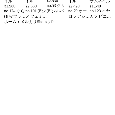
¥
2,530
no.53 クリ
¥
1,980
¥
2,530
¥
2,420
¥
1,540
no.124 ゆら
no.101 アシ
ア'シルバー
no.79 オー
no.123 イヤ
ゆら'ブラッ
メ'フェミニ
大ぶり'個性
ロラ'アシ
カフ'ビニー
ホーム
ク'シルバ
メルカリShops
ン'個性
的'ビニー
メ'シルバ
ル'くにゃま
R.
ー'大ぶ
的'天然
ル'
ー'大ぶ
る'個性
り'個性的'
石'ホワイ
り'個性的'
的'シルバー
ト'
ブラック'