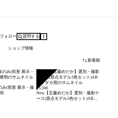
フォロー
質問する
ショップ情報
新着順
SOLD
のみ(筒形 展示・撮
¥
5,500
明
New【五藤めだか】選別・撮影ケ
ース(原点モデル3色セット)AB品
メダカ用