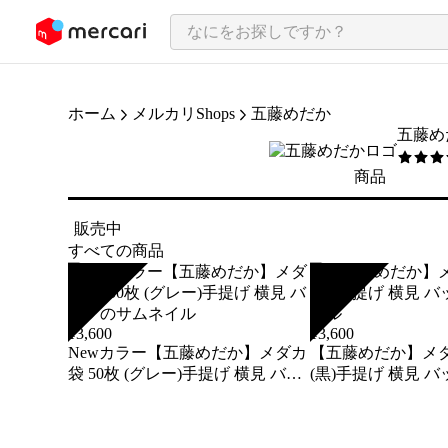
ンツにスキップ
ホーム
メルカリShops
五藤めだか
五藤め
5
/5
商品
販売中
すべての商品
SOLD
SOLD
¥
3,600
¥
3,600
Newカラー【五藤めだか】メダカ
【五藤めだか】メダカ
袋 50枚 (グレー)手提げ 横見 バッ
(黒)手提げ 横見 バ
グ