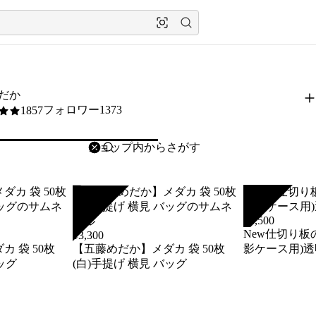
だか
フォロワー1373
1857
削除
検索
検索キーワードを入力
SOLD
SOLD
¥
1,500
New仕切り板
¥
3,300
 袋 50枚
【五藤めだか】メダカ 袋 50枚
影ケース用)透
ッグ
(白)手提げ 横見 バッグ