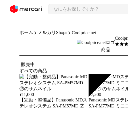
ンツにスキップ
ホーム
メルカリShops
Coolprice.net
Coolpr
5
/5
商品
販売中
すべての商品
SOLD
¥
11,000
¥
7,200
【完動・整備品】Panasonic MDス
Panasonic MD
テレオシステム SA-PM57MD ②
SA-PM77MD ミ
ニック