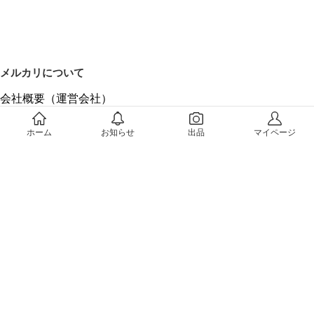
メルカリについて
会社概要（運営会社）
採用情報
プレスリリース
ホーム
お知らせ
出品
マイページ
公式ブログ
プレスキット
メルカリUS
メルカリShops
m department（エムデパ）
ヘルプ
ヘルプセンター（ガイド・お問い合わせ）
メルカリShopsでショップを開設する
メルカリShops ショップ管理画面にログイン
メルカリShops出店者向けガイド
お問い合わせ一覧