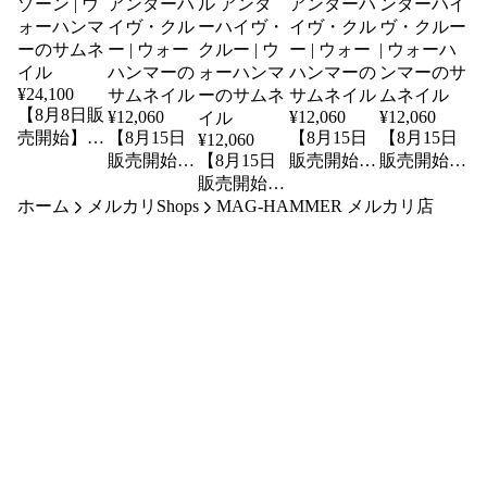
¥
24,100
【8月8日販
¥
12,060
¥
12,060
¥
12,060
売開始】コ
【8月15日
【8月15日
【8月15日
¥
12,060
ンバットパ
販売開始】
【8月15日
販売開始】
販売開始】
トロール：
ネクロムン
販売開始】
ネクロムン
ネクロムン
ホーム
バトルゾー
メルカリShops
ダ：ゴライ
ネクロムン
MAG-HAMMER メルカリ店
ダ： エッ
ダ：コーダ
ン | ウォー
アス アン
ダ：ヴァ
シャー ア
ー アンダ
ハンマー
ダーハイ
ン・サール
ンダーハイ
ーハイヴ・
ヴ・クルー
アンダーハ
ヴ・クルー
クルー | ウ
| ウォーハ
イヴ・クル
| ウォーハ
ォーハンマ
ンマー
ー | ウォー
ンマー
ー
ハンマー