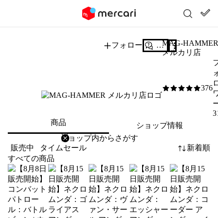
MAG-HAMME
フォロー
質問する
メルカリ店
376
5
/5
3
商品
ショップ情報
削除
検索
検索キーワードを入力
販売中
タイムセール
新着順
すべての商品