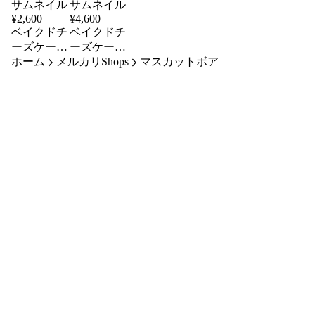
¥
2,600
¥
4,600
ベイクドチ
ベイクドチ
ーズケーキ
ーズケーキ
ホーム
（中）
メルカリShops
（大）
マスカットボア
12cm 2人
21cm 8人
～4人分
～10人分