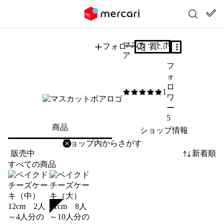
マスカットボ
フォロー
質問する
ア
フ
ォ
ロ
1
5
/5
ワ
ー
5
商品
ショップ情報
削除
検索
検索キーワードを入力
販売中
新着順
すべての商品
SOLD