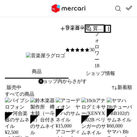
音楽屋ラグ
フォロー
質問する
フ
ォ
ロ
30
5
/5
ワ
ー
18
商品
ショップ情報
削除
検索
検索キーワードを入力
販売中
新着順
すべての商品
SOLD
SOLD
SOLD
SOLD
SOLD
¥
15,000
¥
60,000
アコーディ
ヤマハ Bb
¥
2,500