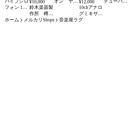
パイプシロ
オン ヤマ
チューバ
¥
10,000
¥
12,000
YBB102
フォン 14s
鈴木楽器製
ハ
10chアナロ
河合楽器
作所 樽太
グミキサ
ホーム
メルカリShops
鼓（一斗
音楽屋ラグ
ー/XENYX
樽）台付き
1002B ベリ
ンガー