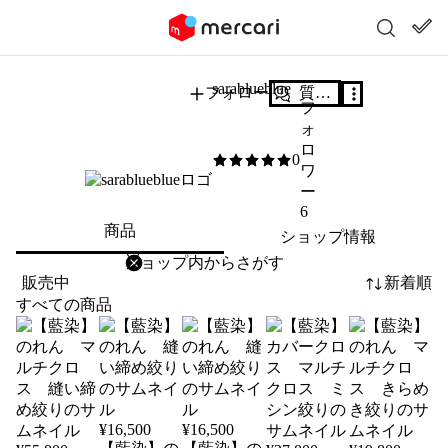
sarablueblue
フォロー
質問する
フ
ォ
ロ
0
0
/5
ワ
ー
6
商品
ショップ情報
削除
検索
検索キーワードを入力
販売中
新着順
すべての商品
¥
16,500
¥
16,500