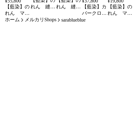
【藍染】の
【藍染】の
¥
55,800
¥
37,800
¥
19,800
【藍染】の
れん 縫い
れん 縫い
【藍染】カ
【藍染】の
れん マル
締め絞り
締め絞り
バークロ
れん マル
ホーム
チクロス
メルカリShops
ス マルチ
チクロス
sarablueblue
縫い締め絞
クロス ミ
きらめき絞
り
シン絞り
り