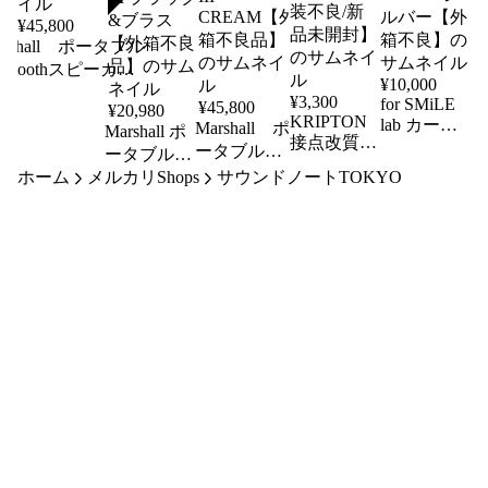
¥
45,800
arshall ポータブル
luetoothスピーカ
¥
10,000
 KILBURN III
¥
3,300
for SMiLE
¥
45,800
¥
20,980
LACK&BRASS【外
KRIPTON
lab カート
Marshall ポ
Marshall ポ
不良品】
接点改質剤
リッジキー
ータブル
ータブル
SETTEN
パー FSL-
Bluetoothス
ホーム
メルカリShops
Bluetoothス
サウンドノートTOKYO
Pro CI-
SH1000 シ
ピーカー
ピーカー
G100【外
ルバー【外
KILBURN
EMBERTON
装不良/新
III
箱不良】
III ブラック
品未開封】
CREAM【外
&ブラス
箱不良品】
【外箱不良
品】