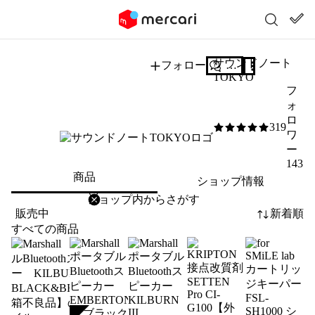
サウンドノート
フォロー
質問する
TOKYO
フ
ォ
ロ
319
5
/5
ワ
ー
143
商品
ショップ情報
削除
検索
検索キーワードを入力
販売中
新着順
すべての商品
SOLD