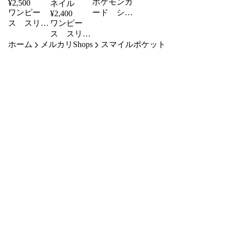
ポケモンカ
¥
2,500
ワンピー
ード シャ
¥
2,400
ス スリー
ワンピー
イニートレ
ブ ウタ
ス スリー
ジャー
ホーム
【新品未開
メルカリShops
ブ ウタ
スマイルポケット
封】
1個【新品
未開封】て
ー様