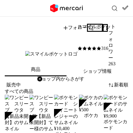
スマイルポケット
フォロー
質問する
フ
ォ
ロ
316
5
/5
ワ
ー
263
商品
ショップ情報
削除
検索
検索キーワードを入力
販売中
新着順
すべての商品
SOLD
SOLD
¥
500
SOLD
ポケカ
¥
9,900
SOLD
SOLD
ポケモンカ
ード
¥
10,400