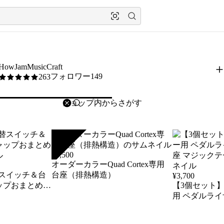
HowJamMusicCraft
フォロワー149
263
5
/5
削除
検索
検索キーワードを入力
SOLD
¥
6,500
オーダーカラーQuad Cortex専用
切替スイッチ＆台
台座（排熱構造）
¥
3,700
ップおまとめセ
【3個セット
用 ペダルライザ
マジックテー