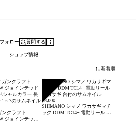
フォロー
質問する
ショップ情報
新着順
SOLD
¥
8,000
SHIMANO シマノ ワカサギマチ
 ガンクラフト
ック DDM TC14+ 電動リール ワ
LAW ジョインテッド
カサギ 台付
スペシャルカラー 長
.1～3