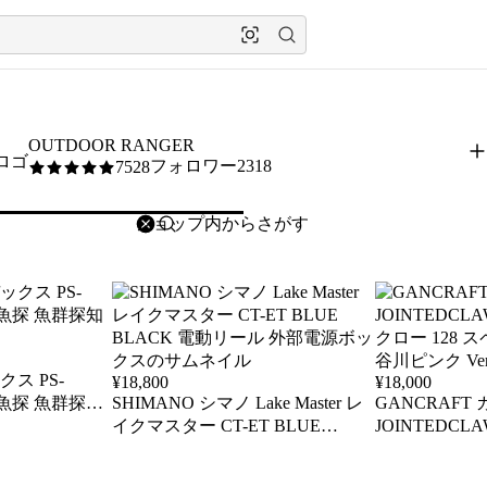
OUTDOOR RANGER
フォロワー2318
7528
5
/5
削除
検索
検索キーワードを入力
クス PS-
¥
18,800
¥
18,000
晶 魚探 魚群探知
SHIMANO シマノ Lake Master レ
GANCRAFT
イクマスター CT-ET BLUE
JOINTEDC
BLACK 電動リール 外部電源ボッ
クロー 128 
クス
谷川ピンク Ver