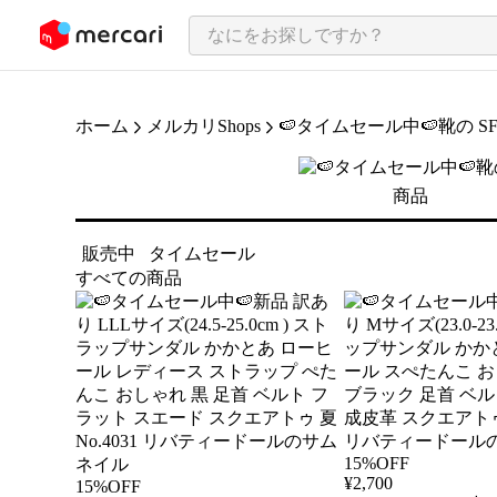
ンツにスキップ
ホーム
メルカリShops
🍉タイムセール中🍉靴の S
商品
販売中
タイムセール
すべての商品
15%OFF
¥
2,700
15%OFF