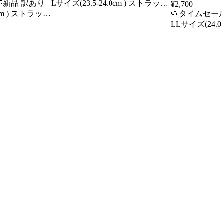
新品 訳あり
Lサイズ(23.5-24.0cm ) ストラップ
¥
2,700
5cm ) ストラップ
サンダル かかとあり ベージュ ベ
🍉タイムセー
り ローヒール
ルト フラット 合成スエード スク
LLサイズ(24.0
U ブラ
エアトゥ 夏 No.4031 リバティー
プサンダル か
フラット 合成皮
ドール
ル レディース
シルバー 足首
成皮革 PU ス
No.4031 