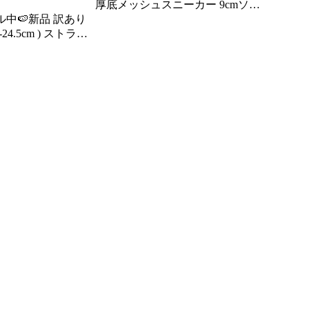
厚底メッシュスニーカー 9cmソー
ル中🍉新品 訳あり
ル ブラック 歩きやすい 痛くない
-24.5cm ) ストラッ
靴 学生 通学 旅行 韓国 原宿系
かとあり ローヒー
No.1671 LOVEHUNTER ラブハン
 ぺたんこ おしゃれ
ター
 ベルト フラット 合
クエアトゥ 夏
リバティードール