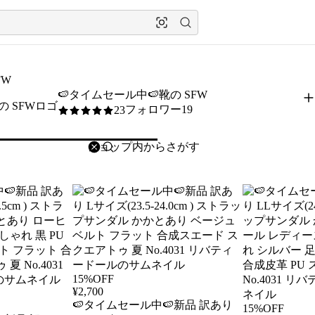
FW
🍉タイムセール中🍉靴の SFW
フォロワー19
23
5
/5
削除
検索
検索キーワードを入力
15%OFF
¥
2,700
🍉タイムセール中🍉新品 訳あり
15%OFF