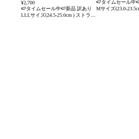
🍉タイムセール中
¥
2,700
🍉タイムセール中🍉新品 訳あり
Mサイズ(23.0-23.
LLLサイズ(24.5-25.0cm ) ストラッ
サンダル かかとあ
プサンダル かかとあ ローヒール
スぺたんこ おしゃれ 黒 P
レディース ストラップ ぺたんこ
ック 足首 ベルト 
おしゃれ 黒 足首 ベルト フラット
革 スクエアトゥ 夏 No.4031 リバ
スエード スクエアトゥ 夏
ティードール
No.4031 リバティードール