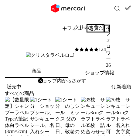
クリスタラベル
フォロー
質問する
フ
ォ
ロ
124
5
/5
ワ
ー
26
商品
ショップ情報
削除
検索
検索キーワードを入力
販売中
新着順
すべての商品