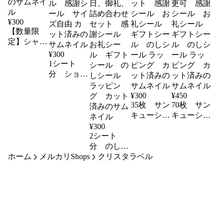
¥
300
【数量限
定】シャン
プーラベル
¥
300
TypeA筆記
1シート
体白ラベル
分 ショッ
(8cm×2cm)
プシール、
サンキュー
¥
300
¥
450
シール、名
35枚 サン
70枚 サン
入れシー
キューシー
キューシー
ル 感謝シ
ル3cmクラ
ル3cmクラ
¥
300
ール サイ
2シート
フトラベル
フトラベ
ズ自由 カ
分 のしシ
35枚 詰め
ル 名入れ
ホーム
メルカリShops
ット済み
ール ミッ
クリスタラベル
合わせセッ
可 文字変
クス 父の
ト 感謝シ
更可 感謝
日、母の
ール お礼
シール お
日、敬老の
シール ギ
礼シール
日、御礼、
フトシー
ギフトシー
詰め合わせ
ル のしシ
ル のしシ
セット 感
ール ラッ
ール ラッ