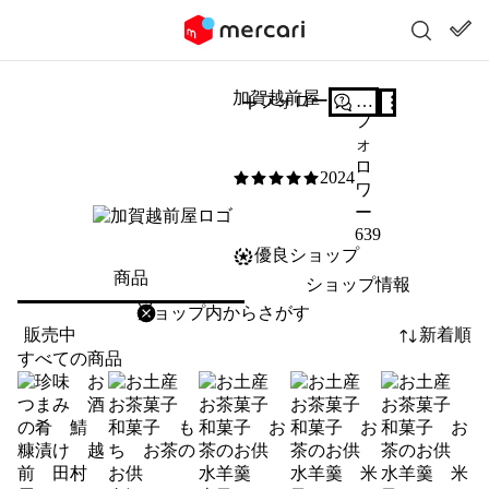
加賀越前屋
フォロー
質問する
フ
ォ
ロ
2024
5
/5
ワ
ー
639
優良ショップ
商品
ショップ情報
削除
検索
検索キーワードを入力
販売中
新着順
すべての商品