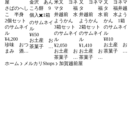
¥
650
¥
4,200
¥
810
お土産 お
珍味 おつ
お土産 お
¥
2,050
¥
1,410
茶菓子 和
まみ 酒の
お土産 お
お土産 お
茶菓子 和
菓子 も
肴 鯖 糠
茶菓子 和
茶菓子 和
菓子 お茶
ち お茶の
ホーム
漬け 越
メルカリShops
菓子 お茶
加賀越前屋
菓子 お茶
のお供 水
お供
前 田村
のお供 水
のお供 水
羊羹 米
金沢 あん
屋
羊羹 米
羊羹 米
又 ヨネマ
ころ餅 9
さばのへし
又 ヨネマ
又 ヨネマ
タ 福井越
個入✖️1箱
こ 半身
タ 福井
タ 福
前 水よう
2個セット
越前 水よ
井越前 水
かん 1箱
うかん 3
ようかん
箱セット
2箱セット