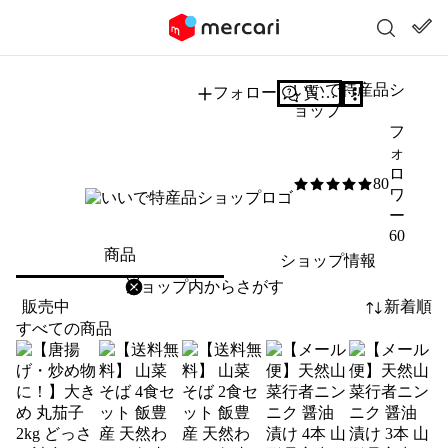
いいで特産品シ
フォロー
質問する
ョップ
フ
ォ
ロ
80
5
/5
ワ
ー
60
商品
ショップ情報
削除
検索
検索キーワードを入力
販売中
新着順
すべての商品