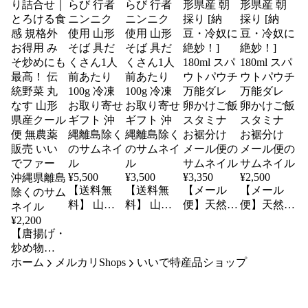
¥
5,500
¥
3,500
¥
3,350
¥
2,500
【送料無
【送料無
【メール
【メール
料】 山菜
料】 山菜
便】天然山
便】天然山
そば 4食セ
そば 2食セ
菜行者ニン
菜行者ニン
¥
2,200
【唐揚げ・
ット 飯豊
ット 飯豊
ニク 醤油
ニク 醤油
炒め物
産 天然わ
産 天然わ
漬け 4本 山
漬け 3本 山
ホーム
に！】大き
メルカリShops
らび 行者
らび 行者
いいで特産品ショップ
形県産 朝
形県産 朝
め 丸茄子
ニンニク
ニンニク
採り [納
採り [納
2kg どっさ
使用 山形
使用 山形
豆・冷奴に
豆・冷奴に
り詰合せ｜
そば 具だ
そば 具だ
絶妙！]
絶妙！]