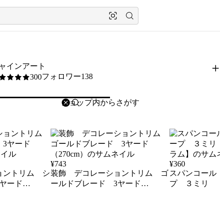
ャインアート
フォロワー138
300
5
削除
検索
検索キーワードを入力
¥
743
¥
360
ョントリム シ
装飾 デコレーショントリム ゴ
スパンコール
ヤード
ールドブレード 3ヤード
プ ３ミリ 
（270cm）
ム】