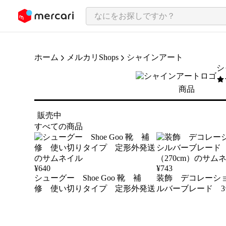
ンツにスキップ
ホーム
メルカリShops
シャインアート
シ
5
/
商品
販売中
すべての商品
¥
640
¥
743
シューグー Shoe Goo 靴 補
装飾 デコレーシ
修 使い切りタイプ 定形外発送
ルバーブレード 3
（270cm）