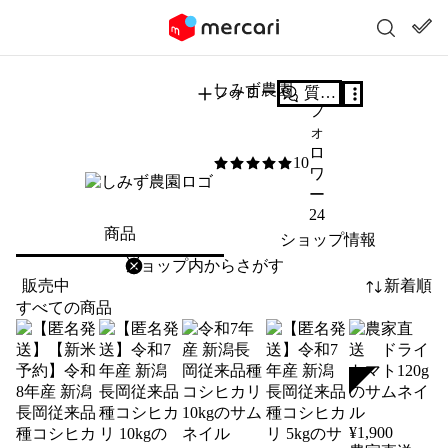
しみず農園
フォロー
質問する
フ
ォ
ロ
10
5
/5
ワ
ー
24
商品
ショップ情報
削除
検索
検索キーワードを入力
販売中
新着順
すべての商品
SOLD
¥
1,900