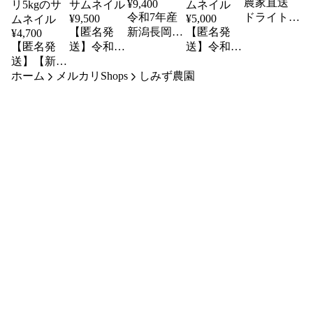
農家直送
¥
9,400
令和7年産
ドライトマ
¥
9,500
¥
5,000
【匿名発
新潟長岡従
【匿名発
ト120g
¥
4,700
【匿名発
送】令和7
来品種コシ
送】令和7
送】【新米
年産 新潟
ヒカリ
年産 新潟
10kg
ホーム
予約】令和
メルカリShops
長岡従来品
しみず農園
長岡従来品
8年産 新潟
種コシヒカ
種コシヒカ
長岡従来品
リ 10kg
リ 5kg
種コシヒカ
リ5kg