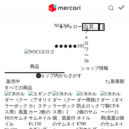
NOCLE
フォロー
質問する
フ
ォ
ロ
195
5
/5
ワ
ー
56
商品
ショップ情報
削除
検索
検索キーワードを入力
販売中
新着順
すべての商品
¥
1,150
¥
700