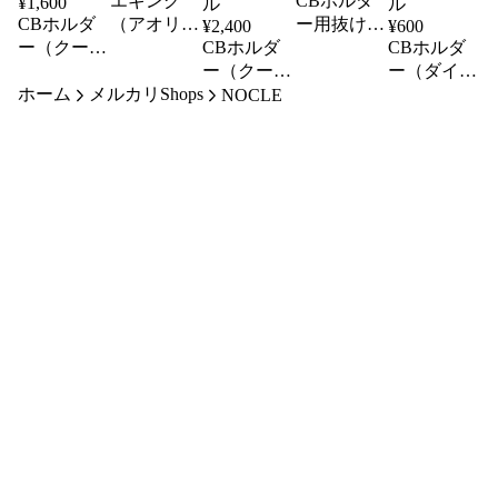
エギング
CBホルダ
¥
1,600
CBホルダ
（アオリイ
ー用抜け防
¥
2,400
¥
600
ー（クーラ
カ）ステッ
CBホルダ
止ロック2
CBホルダ
ーボックス
カー 2枚
ー（クーラ
個
ー（ダイワ
ホーム
用）底蓋付
メルカリShops
ーボックス
製CPキー
NOCLE
用）2個、
パー2）用
底蓋付
(底蓋)2個