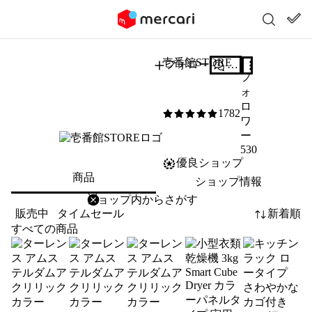
壱番館STORE
フォロー
質問する
フ
ォ
ロ
1782
5
/5
ワ
ー
530
優良ショップ
商品
ショップ情報
削除
検索
検索キーワードを入力
販売中
タイムセール
新着順
すべての商品