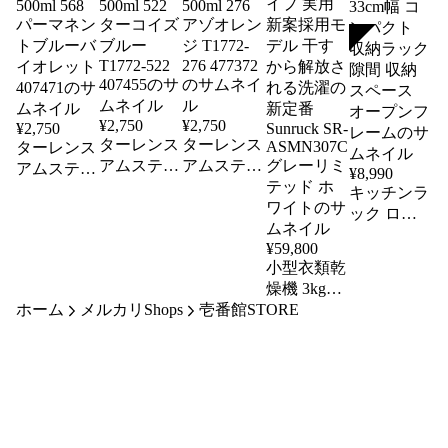
SOLD
¥
2,750
¥
2,750
¥
2,750
ターレンス
ターレンス
ターレンス
アムステル
アムステル
アムステル
¥
8,990
ダムアクリ
ダムアクリ
ダムアクリ
キッチンラ
リックカラ
リックカラ
リックカラ
ック ロー
ー500ml
ー500ml
ー500ml
タイプ さ
¥
59,800
522 ターコ
276 アゾオ
568 パーマ
わやかな
小型衣類乾
イズブルー
レンジ
ネントブル
カゴ付き
燥機 3kg
T1772-522
T1772-276
ーバイオレ
33cm幅 コ
407455
477372
Smart Cube
ホーム
メルカリShops
壱番館STORE
ット
ンパクト
Dryer カラ
407471
収納ラック
ーパネルタ
隙間 収納
イプ 実用
スペース
新案採用モ
オープンフ
デル 干す
レーム
から解放さ