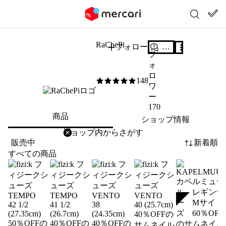
RaChePi
フォロー
質問する
フ
ォ
ロ
148
5
/5
ワ
ー
170
商品
ショップ情報
削除
検索
検索キーワードを入力
販売中
新着順
すべての商品
SOLD