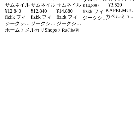
¥
3,520
¥
14,880
KAPELMUUL
¥
12,840
¥
12,840
¥
14,880
fizi:k フィ
カペルミュー
fizi:k フィ
fizi:k フィ
fizi:k フィ
ジークシュ
ル レギンナ
ジークシュ
ジークシュ
ジークシュ
ーズ
ー Mサイ
ホーム
ーズ
メルカリShops
ーズ
ーズ
RaChePi
VENTO
ズ 60％OFF
TEMPO
TEMPO
VENTO
40 (25.7cm)
42 1/2
41 1/2
38
40％OFF
(27.35cm)
(26.7cm)
(24.35cm)
50％OFF
40％OFF
40％OFF