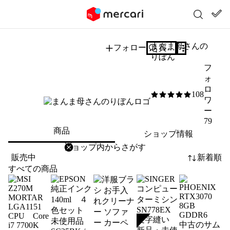
まんま母さんの
フォロー
質問する
りぼん
フ
ォ
ロ
108
5
/5
ワ
ー
79
商品
ショップ情報
削除
検索
検索キーワードを入力
販売中
新着順
すべての商品
SOLD