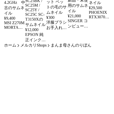
¥
29,500
PHOENIX
¥
21,000
RTX3070
¥
300
¥
9,400
SINGER コ
8GB
洋服ブラシ
MSI Z270M
ンピュータ
GDDR6
MORTAR
お手入れク
¥
12,000
中古
ーミシン
LGA1151
リーナー
EPSON 純
CPU Core
SN778EX
ソファー
正インク
i7 7700K
文字縫い
カーペット
ホーム
メルカリShops
140ml ４
まんま母さんのりぼん
4.2GHz 中
新品・未使
ペットの毛
色セット
古
用
未使用品
SC25BK /
SC25M /
SC25Y /
SC25C SC-
T3150X