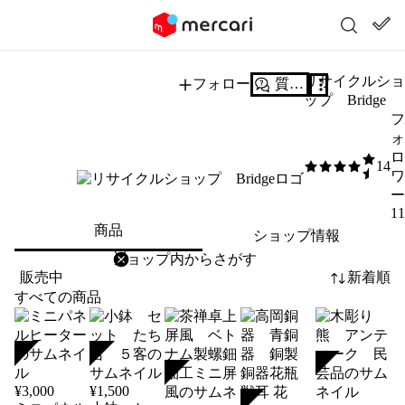
リサイクルシ
フォロー
質問する
ップ Bridge
14
4.5
/5
1
商品
ショップ情報
削除
検索
検索キーワードを入力
販売中
新着順
すべての商品
SOLD
SOLD
SOLD
SOLD
¥
3,000
¥
1,500
SOLD