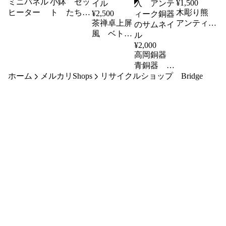
ミニパネル
小鉢 セッ
¥
1,500
ヒーター
ト たち
木彫り熊
¥
2,500
吉 ５客
茶禅卓上屏
アンティー
風 ベトナ
ク 民芸品
ム製螺鈿細
¥
2,000
工ミニ屏風
高岡銅器
青銅器 銅
ホーム
メルカリShops
リサイクルショップ Bridge
製 銅器花
瓶 獣耳
花入 アン
ティーク銅
器