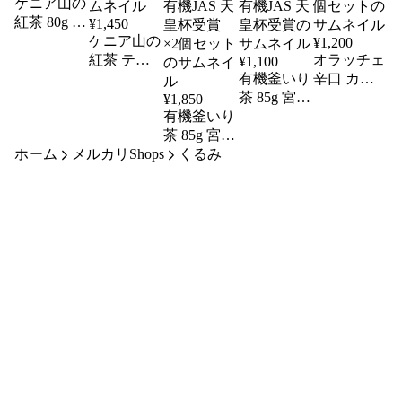
ケニア山の
紅茶 80g ×2
¥
1,450
個セット
ケニア山の
¥
1,200
無農薬
紅茶 ティ
オラッチェ
¥
1,100
ーバッグ
有機釜いり
辛口 カレ
2g×15包入
茶 85g 宮﨑
ールウ 115g
¥
1,850
×2個セット
有機釜いり
茶房 宮崎
無添加 リ
無農薬
茶 85g 宮﨑
県 五ヶ瀬
ニューアル
ホーム
メルカリShops
茶房 宮崎
くるみ
町産 オー
×2個セット
県 五ヶ瀬
ガニック
町産 オー
有機JAS 天
ガニック
皇杯受賞
有機JAS 天
皇杯受賞
×2個セット