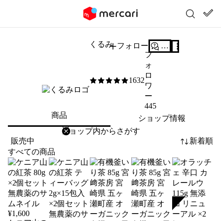
くるみ
フォロー
質問する
フ
ォ
ロ
1632
5
/5
ワ
ー
445
商品
ショップ情報
削除
検索
検索キーワードを入力
販売中
新着順
すべての商品
SOLD
¥
1,600