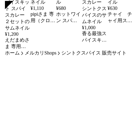
SOLD
¥
1,110
¥
680
¥
630
pipiさま 専
ホットワイ
チャイ チ
用（クロー
ン スパイ
ャイ用スパ
ブ40g×2
スキット
イスキット
¥
1,000
個）
香る最強ス
¥
1,200
えだまめさ
パイスキッ
ま 専用
ト カレ
ホーム
カレー シ
メルカリShops
シントクスパイス 販売サイト
ー スパイ
ンプルスパ
スカレー
イスキット
シントクス
スパイスカ
パイス
レー ２セ
ット