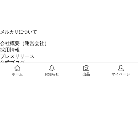
メルカリについて
会社概要（運営会社）
採用情報
プレスリリース
公式ブログ
プレスキット
ホーム
お知らせ
出品
マイページ
メルカリUS
メルカリShops
m department（エムデパ）
ヘルプ
ヘルプセンター（ガイド・お問い合わせ）
メルカリShopsでショップを開設する
メルカリShops ショップ管理画面にログイン
メルカリShops出店者向けガイド
お問い合わせ一覧