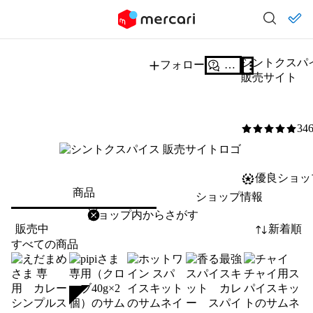
シントクスパ
フォロー
質問する
販売サイト
34
5
/5
優良ショッ
商品
ショップ情報
削除
検索
検索キーワードを入力
販売中
新着順
すべての商品
SOLD