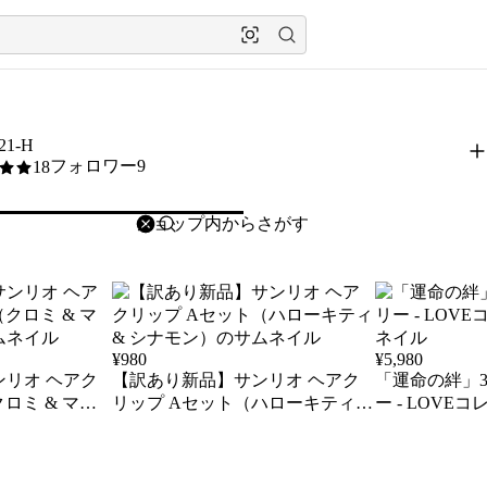
21-H
フォロワー9
18
削除
検索
検索キーワードを入力
¥
980
¥
5,980
リオ ヘアク
【訳あり新品】サンリオ ヘアク
「運命の絆」
ロミ & マイ
リップ Aセット（ハローキティ &
ー - LOVE
シナモン）