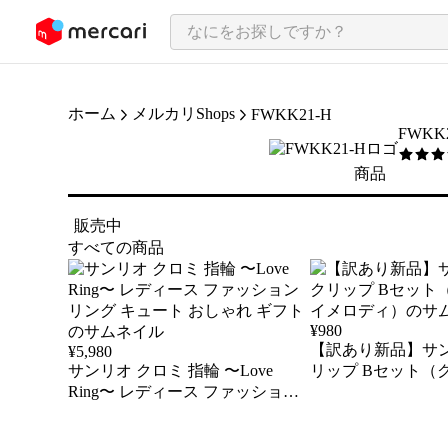
ンツにスキップ
ホーム
メルカリShops
FWKK21-H
FWKK
5
/5
商品
販売中
すべての商品
¥
980
【訳あり新品】サン
¥
5,980
サンリオ クロミ 指輪 〜Love
リップ Bセット（ク
Ring〜 レディース ファッション
メロディ）
リング キュート おしゃれ ギフト