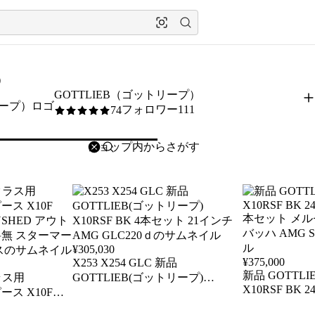
）
GOTTLIEB（ゴットリープ）
フォロワー111
74
5
/5
削除
検索
検索キーワードを入力
¥
305,030
¥
375,000
X253 X254 GLC 新品
新品 GOTTL
ラス用
GOTTLIEB(ゴットリープ)
X10RSF BK 245/40-20 275/35-20 4
ピース X10F
X10RSF BK 4本セット 21インチ
本セット メル
BRUSHED アウト
AMG GLC220ｄ