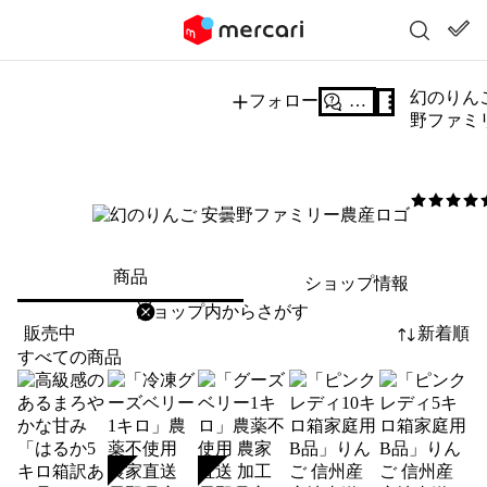
幻のりん
フォロー
質問する
野ファミ
5
/5
商品
ショップ情報
削除
検索
検索キーワードを入力
販売中
新着順
すべての商品
SOLD
SOLD