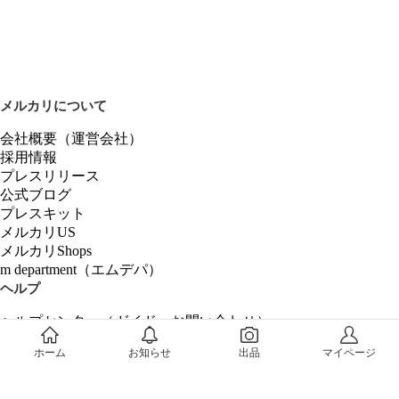
メルカリについて
会社概要（運営会社）
採用情報
プレスリリース
公式ブログ
プレスキット
メルカリUS
メルカリShops
m department（エムデパ）
ヘルプ
ヘルプセンター（ガイド・お問い合わせ）
メルカリShopsでショップを開設する
ホーム
お知らせ
出品
マイページ
メルカリShops ショップ管理画面にログイン
メルカリShops出店者向けガイド
お問い合わせ一覧