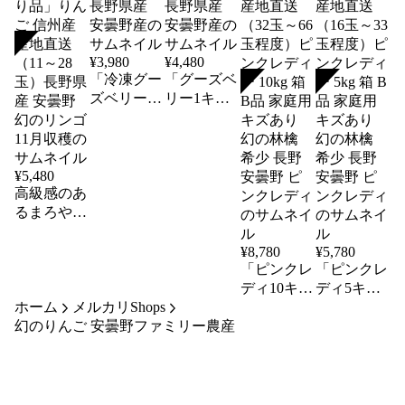
SOLD
¥
3,980
¥
4,480
「冷凍グー
「グーズベ
SOLD
SOLD
ズベリー1
リー1キ
キロ」農薬
ロ」農薬不
不使用 農
使用 農家
家直送 長
直送 加工
野県産 安
長野県産
¥
5,480
高級感のあ
曇野産
安曇野産
るまろやか
な甘み
「はるか5
¥
8,780
¥
5,780
キロ箱訳あ
「ピンクレ
「ピンクレ
り品」りん
ディ10キロ
ディ5キロ
ホーム
ご 信州産
メルカリShops
箱家庭用B
箱家庭用B
幻のりんご 安曇野ファミリー農産
産地直送
品」りんご
品」りんご
（11～28
信州産 産
信州産 産
玉）長野県
地直送（32
地直送（16
産 安曇野
玉～66玉程
玉～33玉程
幻のリンゴ
度）ピンク
度）ピンク