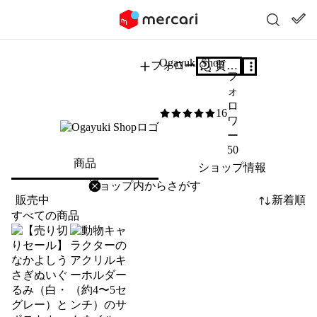
Ogayuki Shop
フォロー
質問する
フ
ォ
ロ
16
5
/5
ワ
ー
50
商品
ショップ情報
削除
検索
検索キーワードを入力
販売中
新着順
すべての商品