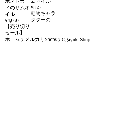
¥
855
動物キャラ
クターのア
¥
4,050
【売り切り
クリルキー
セール】な
ホルダー
ホーム
かよしうさ
メルカリShops
（約4〜5セ
Ogayuki Shop
ぎぬいぐる
ンチ）
み（白・グ
レー）とポ
ストカード