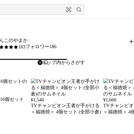
んこのやまか
フォロワー186
183
5
削除
検索
検索キーワードを入力
16個セット
¥
1,540
¥
1,660
TVチャンピオン王者が手がける
TVチャンピ
＜福徳焼＞ 4個セット (全部小倉)
＜福徳焼＞ 4個