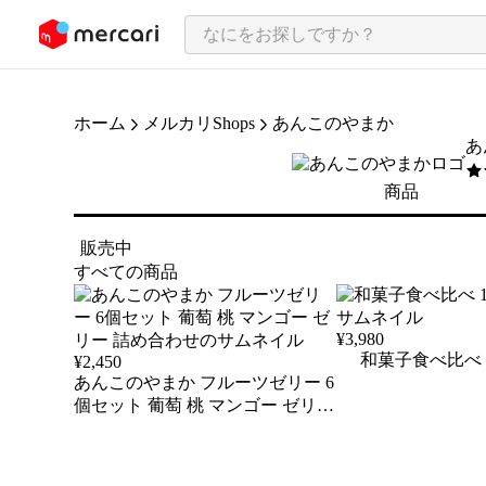
ンツにスキップ
ホーム
メルカリShops
あんこのやまか
あ
5
/
商品
販売中
すべての商品
¥
3,980
和菓子食べ比べ 
¥
2,450
あんこのやまか フルーツゼリー 6
個セット 葡萄 桃 マンゴー ゼリー
詰め合わせ