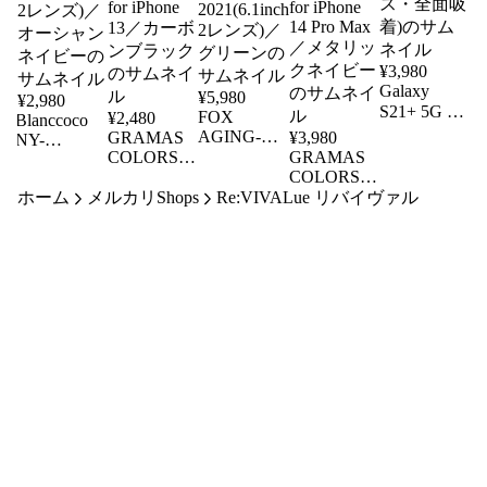
¥
3,980
Galaxy
¥
5,980
¥
2,980
S21+ 5G 強
FOX
¥
2,480
Blanccoco
化保護ガラ
AGING-
GRAMAS
¥
3,980
NY-
LEATHER
COLORS
GRAMAS
ス(抗菌・
CHIC&Smart
FOLIO
EURO
COLORS
Leather Case
抗ウィル
CASE FOR
Passione 2
EURO
ホーム
メルカリShops
Re:VIVALue リバイヴァル
for iPhone
ス・全面吸
iPhone
Shell Case
Passione 2
2021(6.1inch
着)
2021(6.1inch
for iPhone
Leather Case
2レンズ)／
2レンズ)／
for iPhone
13／カーボ
オーシャン
14 Pro Max
グリーン
ンブラック
ネイビー
／メタリッ
クネイビー