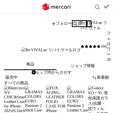
Re:VIVALue リ
フォロー
質問する
バイヴァル
フ
ォ
ロ
104
5
/5
ワ
ー
26
商品
ショップ情報
削除
検索
検索キーワードを入力
販売中
新着順
すべての商品