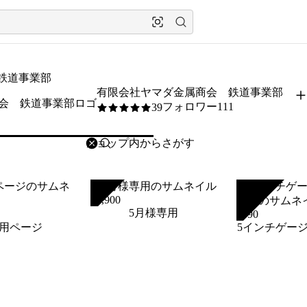
鉄道事業部
有限会社ヤマダ金属商会 鉄道事業部
フォロワー111
39
5
/5
削除
検索
検索キーワードを入力
SOLD
SOLD
¥
5,900
5月様専用
¥
990
用ページ
5インチゲー