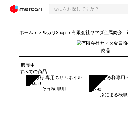
ンツにスキップ
ホーム
メルカリShops
有限会社ヤマダ金属商会 
商品
販売中
すべての商品
SOLD
SOLD
¥
20,630
そう様 専用
¥
1,790
ぷにまる様専