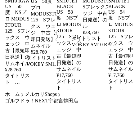
¥
28,760
タイトリスト
VOKEY SM10 RAW
US 54度 NSプロ
¥
28,760
MODUS3TOUR125
タイトリスト
Sフレックス ウェ
VOKEY SM10
ッジ 中古【最短即
¥
28,760
RAW US 58
¥
17,760
¥
17,760
タイトリス
度 NSプロ
日発送】
タイトリス
タイトリス
MODUS3TOUR
ト
125 Sフレッ
ト
ト
VOKEY
SM10 RAW
VOKEY
VOKEY
ホーム
メルカリShops
クス ウェッ
US 50
SM10 JET
SM10 JET
ゴルフドゥ！NEXT宇都宮鶴田店
ジ 中古【最短
BLACK
BLACK
度 NSプ
即日発送】
US 58
US 54
ロ MODUS
度 NSプ
度 NSプ
3TOUR
ロ MODUS
ロ MODUS
125 Sフレ
3TOUR
3TOUR
ックス ウ
125 Sフレ
125 Sフレ
ェッジ 中