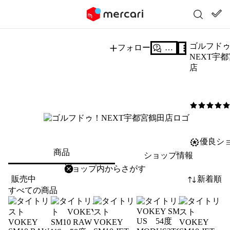
ゴルフド
フォロー
質問する
NEXT宇
店
5
/5
優良シ
商品
ショップ情報
削除
検索
検索キーワードを入力
販売中
新着順
すべての商品