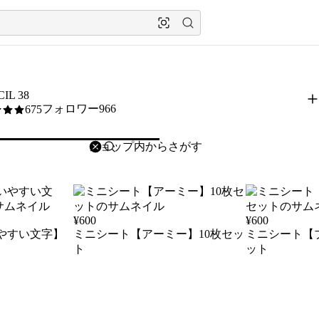
IL 38
フォロワー966
675
削除
検索
検索キーワードを入力
¥
600
¥
600
やすい文字】
ミニシート【アーミー】10枚セッ
ミニシート【
ト
ット