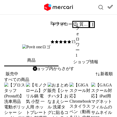
Povit one
フォロー
質問する
フ
ォ
ロ
15
5
/5
ワ
ー
1
商品
ショップ情報
削除
検索
検索キーワードを入力
販売中
新着順
すべての商品