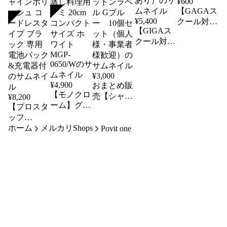
¥
600
【GAGAス
SOLD
SOLD
¥
5,400
クール対
【GIGAス
応】iPad用
クール対
マグネット
応】
フィルム
Chromebook
スタイラス
¥
3,000
ペン（動画
¥
4,900
おまとめ販
あり）
【モノクロ
売【シャチ
¥
8,200
ーム】グリ
【プロスタ
ハタ】おな
ル鍋 電気
ッフ
まえシール
小型 一人
ホーム
(Prostaff)】
メルカリShops
洗濯タグに
Povit one
用 ホット
洗車用品
貼るコット
プレート
電動ポリッ
ンラベル G
蒸し料理用
シャー シ
ブルー 10
アミ 20cm
ャインポリ
個セット
コンパクト
ッシュ コ
（個人様・
サイズ ホ
ードレスタ
事業者様歓
ワイト
イプ ブラ
迎）
MGP-
ック 専用
0650/W
電池パック