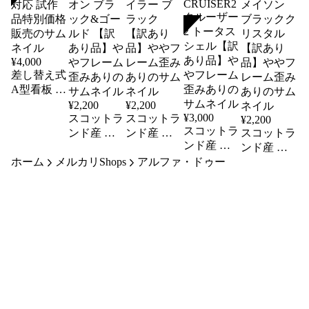
SOLD
¥
4,000
差し替え式
A型看板 A
看板
¥
2,200
¥
2,200
¥
3,000
450×900サ
スコットラ
スコットラ
¥
2,200
スコットラ
イズ 屋外
ンド産 サ
ンド産 サ
スコットラ
ンド産 サ
対応 試作
ングラス
ングラス
ンド産 サ
ングラス
ホーム
品特別価格
メルカリShops
TENS テン
TENS テン
アルファ・ドゥー
ングラス
TENS テン
販売
ス Leon レ
ス Taylor テ
TENS テン
ス
オン ブラ
イラー ブ
ス MASON
CRUISER2
ック&ゴー
ラック
メイソン
クルーザー
ルド 【訳
【訳あり
ブラックク
2 トータス
あり品】や
品】ややフ
リスタル
シェル【訳
やフレーム
レーム歪み
【訳あり
あり品】や
歪みあり
あり
品】ややフ
やフレーム
レーム歪み
歪みあり
あり