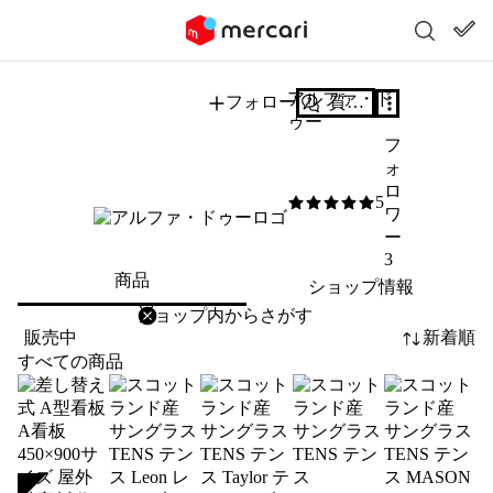
アルファ・ド
フォロー
質問する
ゥー
フ
ォ
ロ
5
5
/5
ワ
ー
3
商品
ショップ情報
削除
検索
検索キーワードを入力
販売中
新着順
すべての商品
SOLD