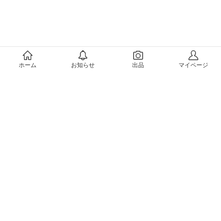
メルカリについて
ホーム
お知らせ
出品
マイページ
会社概要（運営会社）
採用情報
プレスリリース
公式ブログ
プレスキット
メルカリUS
メルカリShops
m department（エムデパ）
ヘルプ
ヘルプセンター（ガイド・お問い合わせ）
メルカリShopsでショップを開設する
メルカリShops ショップ管理画面にログイン
メルカリShops出店者向けガイド
お問い合わせ一覧