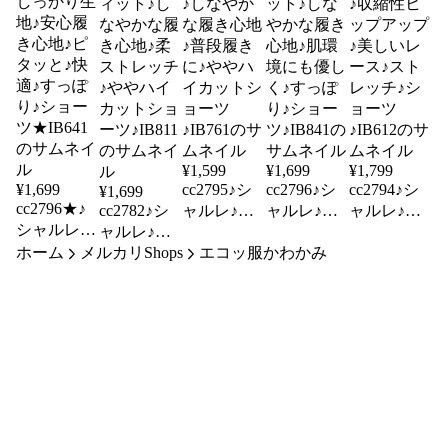
¥
1,599
¥
1,699
¥
1,799
¥
1,699
cc2795♪シ
cc2796♪シ
cc2794♪シ
¥
1,699
cc2796★♪
cc2782♪シ
ャルレ♪新
ャルレ♪新
ャルレ♪新
シャルレ♪
ャルレ♪新
品♪優しい
品♪テロン
品♪ウェス
新品♪レー
ホーム
メルカリShops
品♪優しい♪
綿混♪リブ♪
エコッ服かわかみ
てろん♪テ
ト幅広♪レ
ス♪サイド
涼しい薄メ
サラサラフ
ンセル♪優
ース優しく
スッキリ♪
ッシュ♪優
ィット♪し
しくフィッ
フィット♪
しっかり生
しくフィッ
なやかな履
ト♪しなや
収縮性ヒッ
地♪安心履
ト♪しなや
き心地♪普
かな履き心
プアップ♪
き心地♪ピ
かな履き心
段履きに♪
地♪肌環境
美しいレー
タッと♪快
地♪柔スト
ややハイカ
にも優しく
ス♪ストレ
適♪すっぽ
レッチ♪や
ットショー
♪すっぽり♪
ッチ♪ショ
り♪ショー
やハイカッ
ツ♪IB761
ショーツ
ーツ♪IB612
ツ★IB641
♪IB841
トショーツ