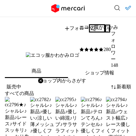
エコッ服かわかみ
フォロー
質問する
フ
ォ
ロ
280
5
/5
ワ
ー
148
商品
ショップ情報
削除
検索
検索キーワードを入力
販売中
新着順
すべての商品