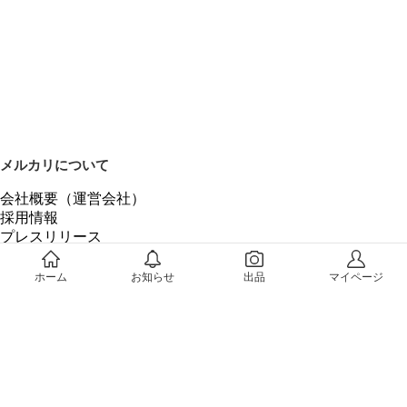
メルカリについて
会社概要（運営会社）
採用情報
プレスリリース
公式ブログ
プレスキット
ホーム
お知らせ
出品
マイページ
メルカリUS
メルカリShops
m department（エムデパ）
ヘルプ
ヘルプセンター（ガイド・お問い合わせ）
メルカリShopsでショップを開設する