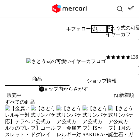
さとう式の可
フォロー
質問する
イヤーカフ
136
5
/5
商品
ショップ情報
削除
検索
検索キーワードを入力
販売中
新着順
すべての商品