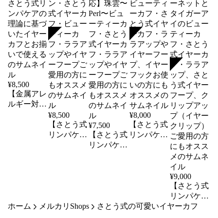
SOLD
SOLD
SOLD
¥
8,500
【金属アレ
ルギー対
応】テラヘ
¥
8,500
¥
8,000
ルツのブレ
【さとう式
【さとう式
¥
7,500
スレット・
リンパケア
【さとう式
リンパケア
さとう式リ
公式カフ】
リンパケア
公式カフ】
ンパケアの
ゴールドグ
公式カフ・
桜〜
理論に基づ
レイン・さ
金属アレル
SAKURA〜
いたイヤー
とう式イヤ
ギー対応】
ビューティ
¥
9,000
カフとお揃
ーカフ・ビ
珠雲〜
ーカフ・さ
【さとう式
いで使える
ューティー
Perl〜ビュ
とう式イヤ
リンパケア
ホーム
メルカリShops
カフ・ララ
ーティーカ
さとう式の可愛いイヤーカフ
ーカフ・ラ
公式カフ】
アップやイ
フ・さとう
ラアップや
1月の誕生