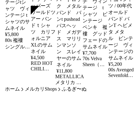
SOLD
¥
5,800
80s 襤褸
シングルス
¥
7,700
テッチ
¥
4,500
70s Velva
XLサイ
RED HOT
¥
5,200
Sheen（ベ
ズ イエロ
CHILI
00s Avenged
¥
11,800
ルバシー
ー ビンテ
PEPPERS
Sevenfold
METALLICA
ン）ネイビ
ージtシャ
SHORT レ
オフィシャ
メタリカ ヴ
ー シング
ツ ヴィン
ッチリ レ
ル スカル
ホーム
メルカリShops
ィンテージ t
ふるぎ〜ぬ
ルステッ
テージ tシ
ッド ホッ
プリント
シャツ ビ
チ ヴィン
ャツ
ト チリペ
半袖 Tシャ
ンテージ
テージ t
ッパーズ
ツ / 00年代
ハードロッ
シャツ ビ
ワールドツ
オールド
ク メタル
ンテージ
アー バン
バンド バ
バンド バ
ペンキ 襤
ドｔシャ
ンT ヘビメ
ンt pushead
褸 グッド
ツ カリフ
タ メタ
パスヘッ
フェード
ォルニア