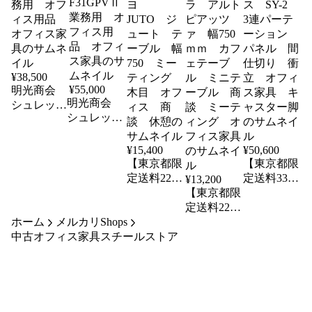
¥
38,500
¥
55,000
明光商会
明光商会
シュレッダ
シュレッダ
ー V-
ー MSD-
431CF 業
F31GPVⅡ
務用 オフ
¥
15,400
¥
50,600
業務用 オ
ィス用品
【東京都限
【東京都限
フィス用
オフィス家
定送料2200
定送料3300
¥
13,200
品 オフィ
具
円も可】コ
【東京都限
円も可】プ
ス家具
クヨ
定送料2200
ラス SY-
ホーム
メルカリShops
JUTO ジ
円も可】オ
2 3連パー
中古オフィス家具スチールストア
ュート テ
カムラ ア
テーショ
ーブル 幅
ルトピアッ
ン パネ
750 ミー
ツァ 幅
ル 間仕切
ティング
750ｍｍ
り 衝立
木目 オフ
カフェテー
オフィス家
ィス 商
ブル ミニ
具 キャス