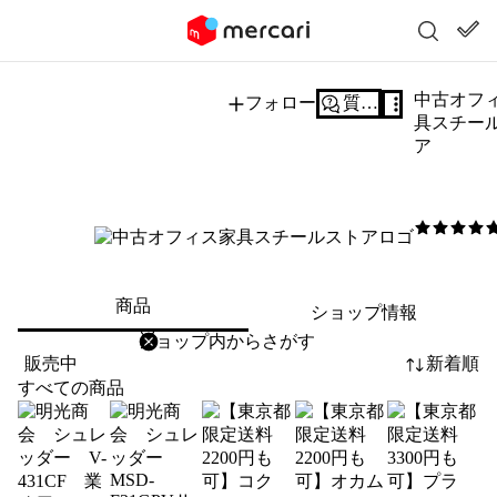
中古オフ
フォロー
質問する
具スチー
ア
5
/5
商品
ショップ情報
削除
検索
検索キーワードを入力
販売中
新着順
すべての商品