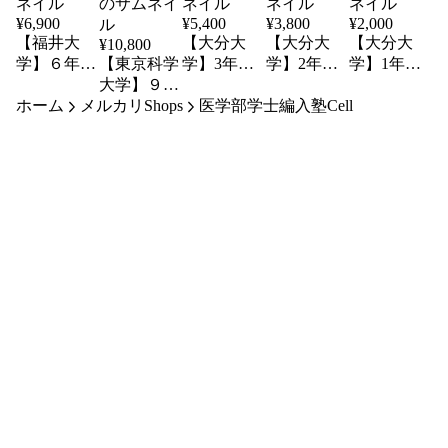
¥
6,900
¥
5,400
¥
3,800
¥
2,000
【福井大
【大分大
【大分大
【大分大
¥
10,800
学】６年分
【東京科学
学】3年分
学】2年分
学】1年分
解答解説
大学】９年
解答解説
解答解説
解答解説
ホーム
医学部学士
メルカリShops
分 解答解
医学部学士
医学部学士編入塾Cell
医学部学士
医学部学士
編入
説 医学部
編入
編入
編入
学士編入