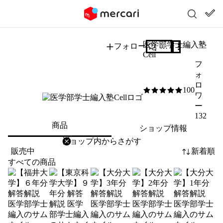
医学部学士編入塾
フォロー
質問する
Cell
フ
ォ
ロ
100
5
/5
ワ
ー
132
商品
ショップ情報
削除
検索
検索キーワードを入力
販売中
新着順
すべての商品