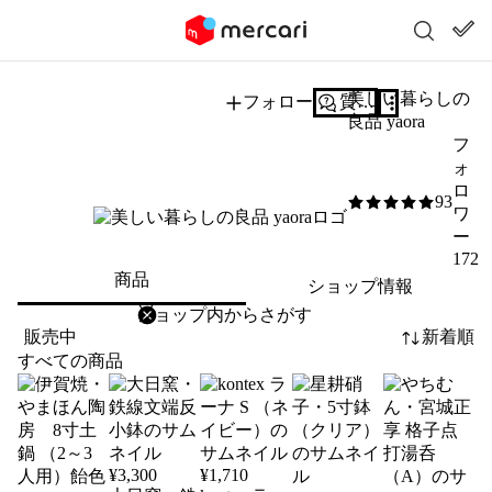
美しい暮らしの
フォロー
質問する
良品 yaora
フ
ォ
ロ
93
5
/5
ワ
ー
172
商品
ショップ情報
削除
検索
検索キーワードを入力
販売中
新着順
すべての商品
¥
3,300
¥
1,710