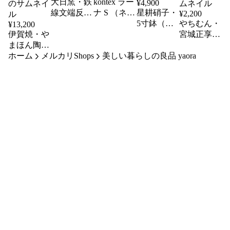
大日窯・鉄
kontex ラー
¥
4,900
線文端反小
ナ S （ネイ
星耕硝子・
¥
2,200
鉢
ビー）
5寸鉢（ク
やちむん・
¥
13,200
伊賀焼・や
リア）
宮城正享
まほん陶
格子点打湯
ホーム
房 8寸土
メルカリShops
美しい暮らしの良品 yaora
呑（A）
鍋 （2～3
人用）飴色