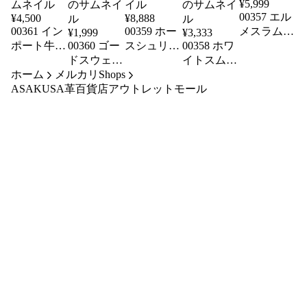
¥
5,999
00357 エル
¥
4,500
¥
8,888
00361 イン
00359 ホー
メスラム
¥
1,999
¥
3,333
ポート牛革
00360 ゴー
スシュリン
00358 ホワ
顔料
スムースハ
ドスウェー
クエナメル
イトスムー
ホーム
ギレ
メルカリShops
ドハギレ2
スハギレ3
ASAKUSA革百貨店アウトレットモール
枚山羊革
枚セット