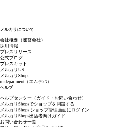
メルカリについて
会社概要（運営会社）
採用情報
プレスリリース
公式ブログ
プレスキット
メルカリUS
メルカリShops
m department（エムデパ）
ヘルプ
ヘルプセンター（ガイド・お問い合わせ）
メルカリShopsでショップを開設する
メルカリShops ショップ管理画面にログイン
メルカリShops出店者向けガイド
お問い合わせ一覧