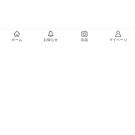
メルカリについて
ホーム
お知らせ
出品
マイページ
会社概要（運営会社）
採用情報
プレスリリース
公式ブログ
プレスキット
メルカリUS
メルカリShops
m department（エムデパ）
ヘルプ
ヘルプセンター（ガイド・お問い合わせ）
メルカリShopsでショップを開設する
メルカリShops ショップ管理画面にログイン
メルカリShops出店者向けガイド
お問い合わせ一覧