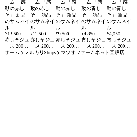
¥
13,500
¥
11,500
¥
9,500
¥
4,850
¥
4,050
赤しそジュ
赤しそジュ
赤しそジュ
青しそジュ
青しそジュ
ース 200ml
ース 200ml
ース 200ml
ース 200ml
ース 200ml
ホーム
18個 長崎
メルカリShops
15個 長崎
12個 長崎
マツオファームネット直販店
6個 長崎県
5個 長崎県
県産 マツ
県産 マツ
県産 マツ
産 マツオ
産 マツオ
オファーム
オファーム
オファーム
ファーム
ファーム
「感動の赤
「感動の赤
「感動の赤
「感動の青
「感動の青
しそ」 新
しそ」 新
しそ」 新
しそ」 新
しそ」 新
品
品
品
品
品