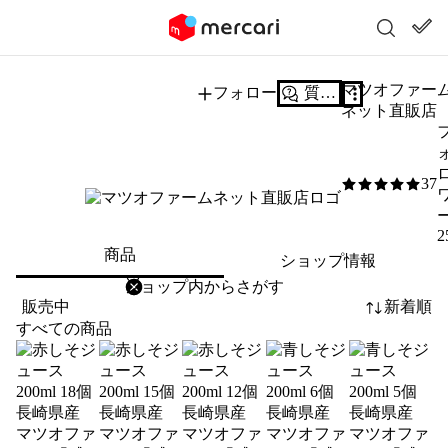
マツオファー
フォロー
質問する
ネット直販店
37
5
/5
2
商品
ショップ情報
削除
検索
検索キーワードを入力
販売中
新着順
すべての商品