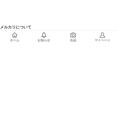
メルカリについて
会社概要（運営会社）
ホーム
お知らせ
出品
マイページ
採用情報
プレスリリース
公式ブログ
プレスキット
メルカリUS
メルカリShops
m department（エムデパ）
ヘルプ
ヘルプセンター（ガイド・お問い合わせ）
メルカリShopsでショップを開設する
メルカリShops ショップ管理画面にログイン
メルカリShops出店者向けガイド
お問い合わせ一覧