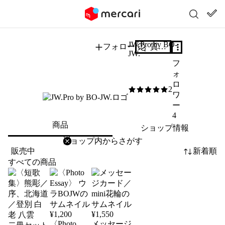
JW.Pro by BO-
フォロー
質問する
JW.
フ
ォ
ロ
2
3
/5
ワ
ー
4
商品
ショップ情報
削除
検索
検索キーワードを入力
販売中
新着順
すべての商品
¥
1,200
¥
1,550
〈Photo
メッセージ