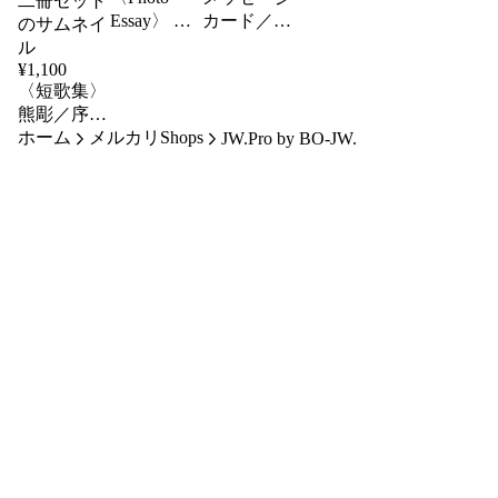
Essay〉 ウ
カード／
ラBOJW
mini花輪
¥
1,100
〈短歌集〉
熊彫／序、
ホーム
北海道／登
メルカリShops
JW.Pro by BO-JW.
別 白老 八
雲 二冊セ
ット