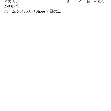
アカモク
苔 １２個
苔 4個入
250ｇパッ
入
ホーム
ク／5個／
メルカリShops
風の島
３セット