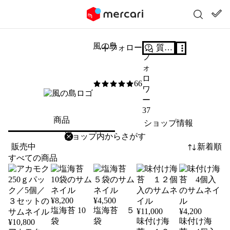
風の島
フォロー
質問する
フ
ォ
ロ
66
5
/5
ワ
ー
37
商品
ショップ情報
削除
検索
検索キーワードを入力
販売中
新着順
すべての商品
¥
8,200
¥
4,500
塩海苔 10
塩海苔 ５
¥
11,000
¥
4,200
袋
袋
味付け海
味付け海
¥
10,800