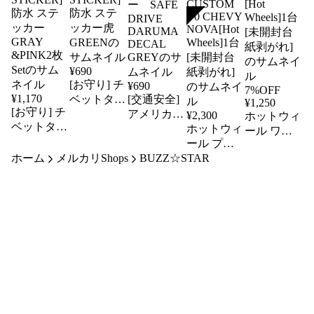
SOLD
¥
690
[お守り] チ
¥
690
7%OFF
¥
1,170
ベットタイ
[交通安全]
¥
1,250
[お守り] チ
ガー 縁起
アメリカン
¥
2,300
ホットウィ
ベットタイ
物
デザインだ
ホットウィ
ール ワイ
ガー 縁起
[TIBETAN
るま 防水
ール プレ
ルドスピー
TIGER
物
ホーム
メルカリShops
ステッカー
BUZZ☆STAR
ミアム カ
ド ライカ
STICKER]
[TIBETAN
グレー
スタムブル
ンハイパー
防水 ステ
TIGER
SAFE
ーバード
スポーツ
STICKER]
ッカー虎
DRIVE
CUSTOM
[Hot
防水 ステ
GREEN
DARUMA
'70 CHEVY
Wheels]1台
ッカー
DECAL
NOVA[Hot
[未開封台
GRAY
GREY
Wheels]1台
紙剥がれ]
&PINK2枚
[未開封台
Set
紙剥がれ]