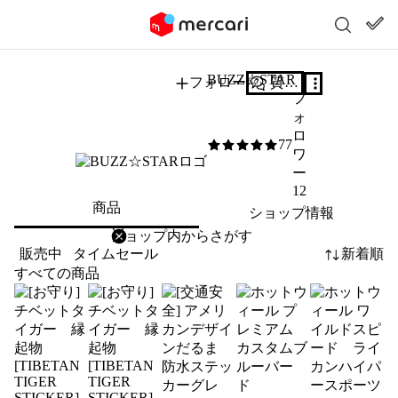
BUZZ☆STAR
フォロー
質問する
フ
ォ
ロ
77
5
/5
ワ
ー
12
商品
ショップ情報
削除
検索
検索キーワードを入力
販売中
タイムセール
新着順
すべての商品