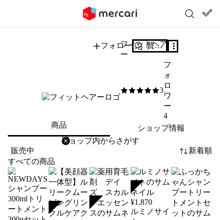
フィットヘア
フォロー
質問する
ー
フ
ォ
ロ
3
5
/5
ワ
ー
4
商品
ショップ情報
削除
検索
検索キーワードを入力
販売中
新着順
すべての商品
SOLD
¥
1,870
SOLD
SOLD
ルミノサイ