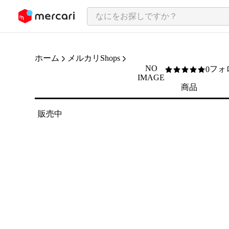
ンツにスキップ
ホーム
メルカリShops
NO
フォ
0
0
/5
IMAGE
商品
販売中